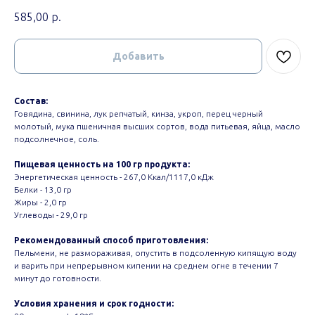
585,00
р.
Добавить
Состав:
Говядина, свинина, лук репчатый, кинза, укроп, перец черный
молотый, мука пшеничная высших сортов, вода питьевая, яйца, масло
подсолнечное, соль.
Пищевая ценность на 100 гр продукта:
Энергетическая ценность - 267,0 Ккал/1117,0 кДж
Белки - 13,0 гр
Жиры - 2,0 гр
Углеводы - 29,0 гр
Рекомендованный способ приготовления:
Пельмени, не размораживая, опустить в подсоленную кипящую воду
и варить при непрерывном кипении на среднем огне в течении 7
минут до готовности.
Условия хранения и срок годности: