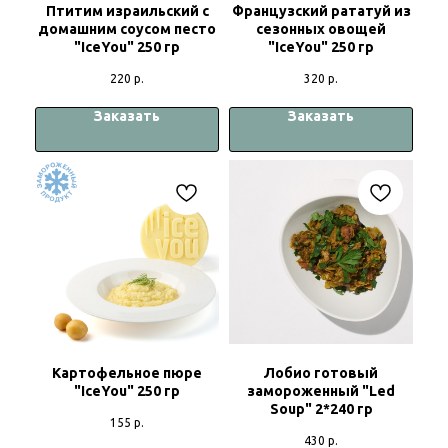
Птитим израильский с
Французский рататуй из
домашним соусом песто
сезонных овощей
"IceYou" 250 гр
"IceYou" 250 гр
220
р.
320
р.
Заказать
Заказать
Картофельное пюре
Лобио готовый
"IceYou" 250 гр
замороженный "Led
Soup" 2*240 гр
155
р.
430
р.