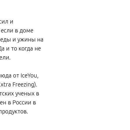
сил и
 если в доме
беды и ужины на
а и то когда не
ели.
да от IceYou,
ra Freezing).
тских ученых в
н в России в
продуктов.