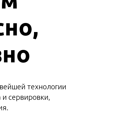
сно,
зно
овейшей технологии
 и сервировки,
ия.