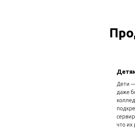
Про
Детям
Дети —
даже б
коллед
подкре
сервир
что их