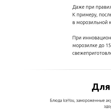
Даже при правил
К примеру, посл
в морозильной к
При инновационн
морозилке до 15
свежеприготовл
Для
Блюда IceYou, замороженные аку
здо