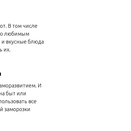
от. В том числе
его любимым
е и вкусные блюда
ь их.
я
саморазвитием. И
на быт или
пользовать все
ой заморозки