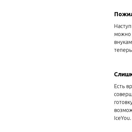
Пожил
Наступ
можно 
внукам
теперь
Слишк
Есть в
соверш
готовк
возмож
IceYou.