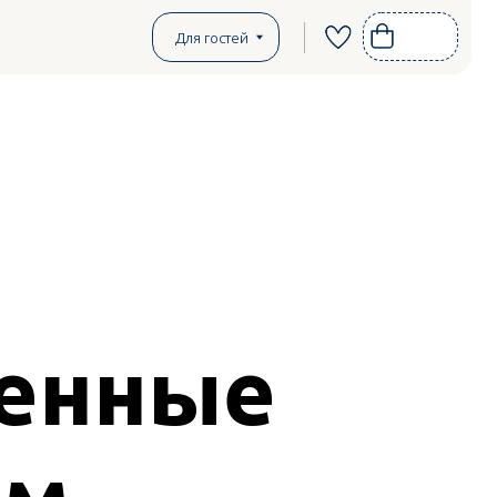
Для гостей
енные
им