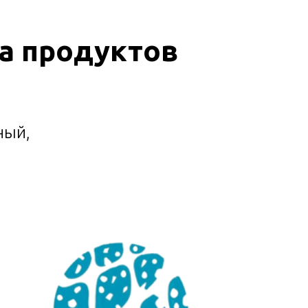
ка продуктов
ный,