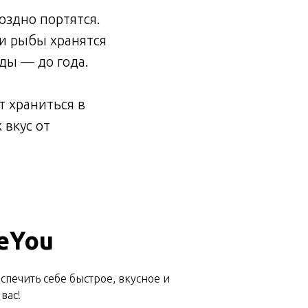
оздно портятся.
и рыбы хранятся
ды — до года.
т храниться в
 вкус от
eYou
спечить себе быстрое, вкусное и
вас!