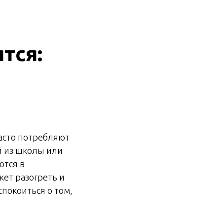
тся:
часто потребляют
й из школы или
ются в
ет разогреть и
покоиться о том,