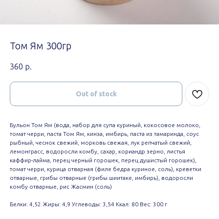
Том Ям 300гр
360
р.
Out of stock
Бульон Том Ям (вода, набор для супа куриный, кокосовое молоко,
томат черри, паста Том Ям, кинза, имбирь, паста из тамаринда, соус
рыбный, чеснок свежий, морковь свежая, лук репчатый свежий,
лемонграсс, водоросли комбу, сахар, кориандр зерно, листья
каффир-лайма, перец черный горошек, перец душистый горошек),
томат черри, курица отварная (филе бедра куриное, соль), креветки
отварные, грибы отварные (грибы шиитаке, имбирь), водоросли
комбу отварные, рис Жасмин (соль)
Белки: 4,52 Жиры: 4,9 Углеводы: 3,54 Ккал: 80 Вес: 300 г