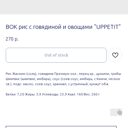
ВОК рис с говядиной и овощами "UPPETIT"
270
р.
Out of stock
Рис Жасмин (соль), говядина Премиум охл., перец кр., цуккини, грибы
Шиитаке (шиитаке, имбирь), соус (соев.соус, имбирь, с.Кимчи, чеснок
св.), подс. масло, соев.соус, крахмал, с.устричный, кунжут обж.
Белки: 7,20 Жиры: 3,9 Углеводы: 23,9 Ккал: 160 Вес: 260 г