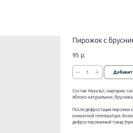
Пирожок с брусни
р.
95
Добавит
Состав: Мука в/с, маргарин, са
яблоко натуральное, брусника
После дефростации пирожки хр
комнатной температуре. Воз
дефростированный товар (при 