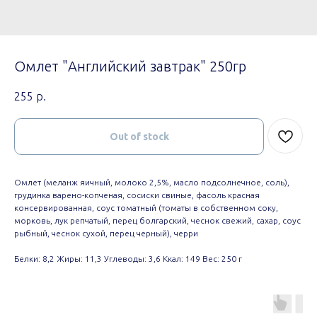
Омлет "Английский завтрак" 250гр
255
р.
Out of stock
Омлет (меланж яичный, молоко 2,5%, масло подсолнечное, соль),
грудинка варено-копченая, сосиски свиные, фасоль красная
консервированная, соус томатный (томаты в собственном соку,
морковь, лук репчатый, перец болгарский, чеснок свежий, сахар, соус
рыбный, чеснок сухой, перец черный), черри
Белки: 8,2 Жиры: 11,3 Углеводы: 3,6 Ккал: 149 Вес: 250 г