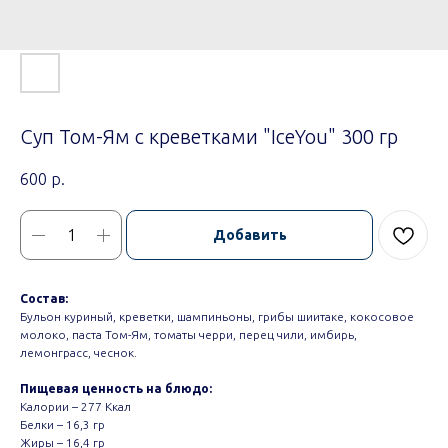
Суп Том-Ям с креветками "IceYou" 300 гр
600
р.
Добавить
Состав:
Бульон куриный, креветки, шампиньоны, грибы шиитаке, кокосовое
молоко, паста Том-Ям, томаты черри, перец чили, имбирь,
лемонграсс, чеснок.
Пищевая ценность на блюдо:
Калории – 277 Ккал
Белки – 16,3 гр
Жиры – 16,4 гр